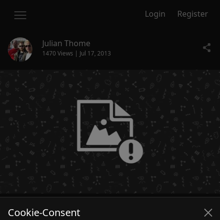
Login
Register
Julian Thome
1470 Views | Jul 17, 2013
Julian Thome ruft zur Spendenaktion auf!
Cookie-Consent