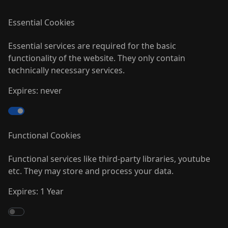
Misc
Essential Cookies
Hey Leute,
Essential services are required for the basic
functionality of the website. They only contain
wir wollen euch die Chance geben auf ganz einfache
technically necessary services.
Weise etwas Gutes für die Welt zu tun! Alles was ihr
dafür tun müsst ist ein Mausklick - denn für ein Like
Expires: never
spenden wir einen Cent an "Brot für die Welt"! Seid
dabei!
https://www.facebook.com/JulianThomeOfficial
Functional Cookies
<img src="http://sphotos-a.ak.fbcdn.net/hphotos-ak-
Functional services like third-party libraries, youtube
ash3/64926_593241427385495_866872049_n.png"
etc. They may store and process your data.
width="60%" height="60%"></img>
Expires: 1 Year