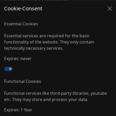
Misc
Cookie-Consent
Essential Cookies
Ein exklusiver Track mit dem Titel "Ghostvomit"
befindet sich auf der "Musique Concrete VOX"-
Essential services are required for the basic
Compilation vom Label "Institute For Alien Research" -
functionality of the website. They only contain
kostenloser download steht hier bereit:
technically necessary services.
http://ifarmusiqueconcretecompilation.bandcamp.co
m/album/ifar-musique-concr-te-vox-compilation
Expires: never
Single-Track Download via Last.fm hier:
http://www.lastfm.de/music/Human+Nihil/IFAR+Musiq
ue+Concr%C3%A8te+VOX+Compilation
Functional Cookies
Vermutlich erstmal die letzte Meldung für dieses Jahr!
Functional services like third-party libraries, youtube
etc. They may store and process your data.
-HN-
Expires: 1 Year